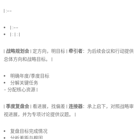
| :--
| :--
| : | : |
|
战略规划会
| 定方向，明目标 |
牵引者
：为后续会议和行动提供
总体方向和战略目标。 |
明确年度/季度目标
分解关键任务
- 分配核心资源 |
|
季度复盘会
| 看进展，找偏差 |
连接器
：承上启下，对照战略审
视进展，并为专项讨论提供议题。 |
复盘目标完成情况
分析差距与根因