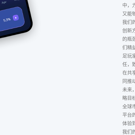
中，
又能
我们
创新
的瓶
们精
足玩
任，
在共
同推
未来
略目
全球
平台
体验
我们