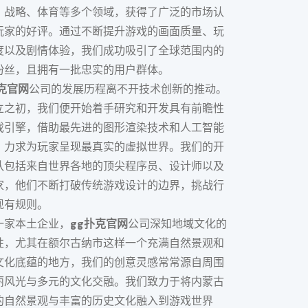
、战略、体育等多个领域，获得了广泛的市场认
玩家的好评。通过不断提升游戏的画面质量、玩
度以及剧情体验，我们成功吸引了全球范围内的
粉丝，且拥有一批忠实的用户群体。
克官网
公司的发展历程离不开技术创新的推动。
立之初，我们便开始着手研究和开发具有前瞻性
戏引擎，借助最先进的图形渲染技术和人工智能
，力求为玩家呈现最真实的虚拟世界。我们的开
队包括来自世界各地的顶尖程序员、设计师以及
家，他们不断打破传统游戏设计的边界，挑战行
现有规则。
一家本土企业，
gg扑克官网
公司深知地域文化的
性，尤其在额尔古纳市这样一个充满自然景观和
文化底蕴的地方，我们的创意灵感常常源自周围
丽风光与多元的文化交融。我们致力于将内蒙古
的自然景观与丰富的历史文化融入到游戏世界