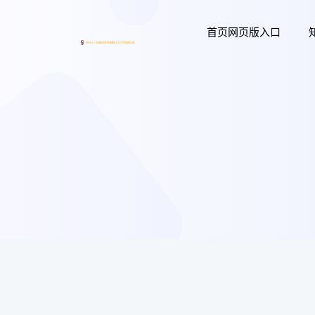
首页网页版入口