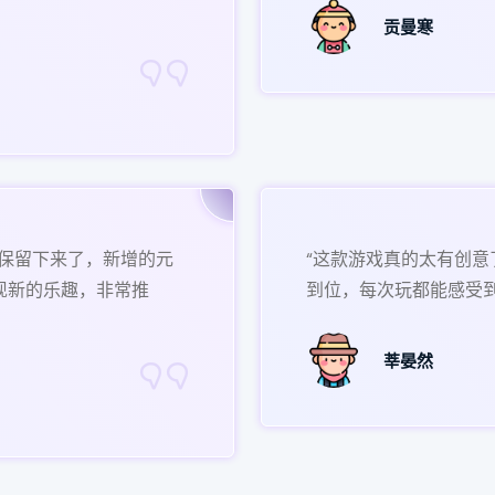
贡曼寒
都保留下来了，新增的元
“这款游戏真的太有创
现新的乐趣，非常推
到位，每次玩都能感受
莘晏然