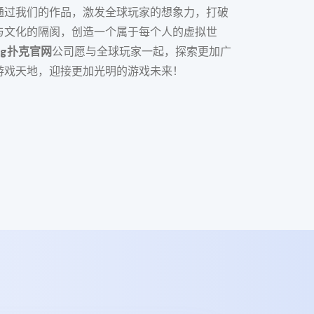
通过我们的作品，激发全球玩家的想象力，打破
与文化的隔阂，创造一个属于每个人的虚拟世
gg扑克官网
公司愿与全球玩家一起，探索更加广
游戏天地，迎接更加光明的游戏未来！