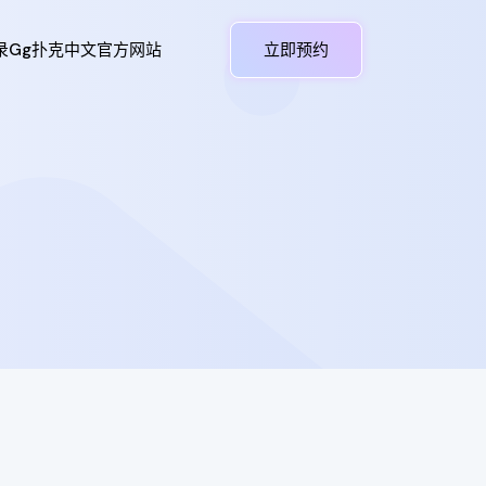
录gg扑克中文官方网站
立即预约