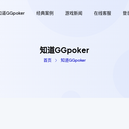
知道GGpoker
经典案例
游戏新闻
在线客服
登
知道GGpoker
首页
知道GGpoker