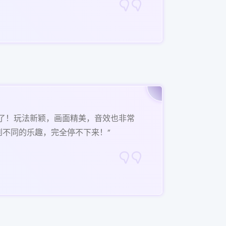
意了！玩法新颖，画面精美，音效也非常
到不同的乐趣，完全停不下来！”