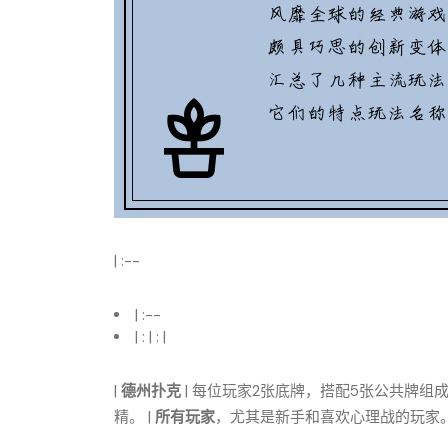
| :--
| :--
| : | : |
|
德州扑克
| 每位玩家2张底牌，搭配5张公共牌组
精。 |
所有玩家
，尤其是新手和喜欢心理战的玩家。