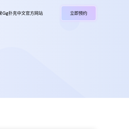
录gg扑克中文官方网站
立即预约