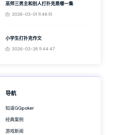
巫师三男主和别人打扑克是哪一集
2026-03-01 11:46:51
小学生打扑克作文
2026-02-28 11:44:47
导航
知道GGpoker
经典案例
游戏新闻