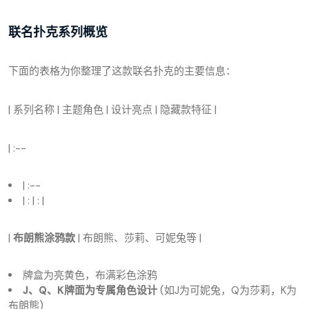
联名扑克系列概览
下面的表格为你整理了这款联名扑克的主要信息：
| 系列名称 | 主题角色 | 设计亮点 | 隐藏款特征 |
| :--
| :--
| : | : |
|
布朗熊涂鸦款
| 布朗熊、莎莉、可妮兔等 |
牌盒为亮黄色，布满彩色涂鸦
J、Q、K牌面为专属角色设计
(如J为可妮兔，Q为莎莉，K为
布朗熊)