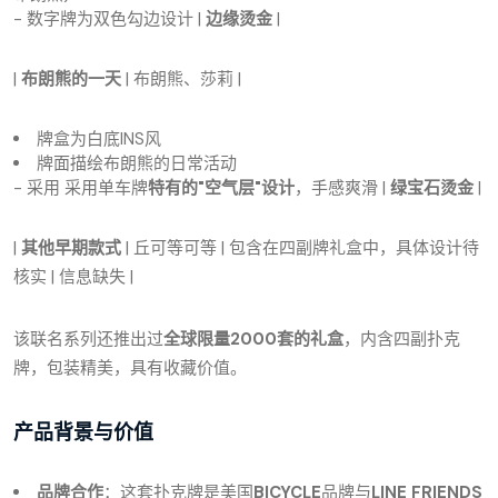
- 数字牌为双色勾边设计 |
边缘烫金
|
|
布朗熊的一天
| 布朗熊、莎莉 |
牌盒为白底INS风
牌面描绘布朗熊的日常活动
- 采用 采用单车牌
特有的"空气层"设计
，手感爽滑 |
绿宝石烫金
|
|
其他早期款式
| 丘可等可等 | 包含在四副牌礼盒中，具体设计待
核实 | 信息缺失 |
该联名系列还推出过
全球限量2000套的礼盒
，内含四副扑克
牌，包装精美，具有收藏价值。
产品背景与价值
品牌合作
：这套扑克牌是美国
BICYCLE
品牌与
LINE FRIENDS