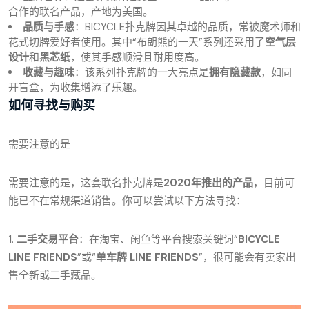
合作的联名产品，产地为美国。
品质与手感
：BICYCLE扑克牌因其卓越的品质，常被魔术师和
花式切牌爱好者使用。其中“布朗熊的一天”系列还采用了
空气层
设计
和
黑芯纸
，使其手感顺滑且耐用度高。
收藏与趣味
：该系列扑克牌的一大亮点是
拥有隐藏款
，如同
开盲盒，为收集增添了乐趣。
如何寻找与购买
需要注意的是
需要注意的是，这套联名扑克牌是
2020年推出的产品
，目前可
能已不在常规渠道销售。你可以尝试以下方法寻找：
1.
二手交易平台
：在淘宝、闲鱼等平台搜索关键词“
BICYCLE
LINE FRIENDS
”或“
单车牌 LINE FRIENDS
”，很可能会有卖家出
售全新或二手藏品。