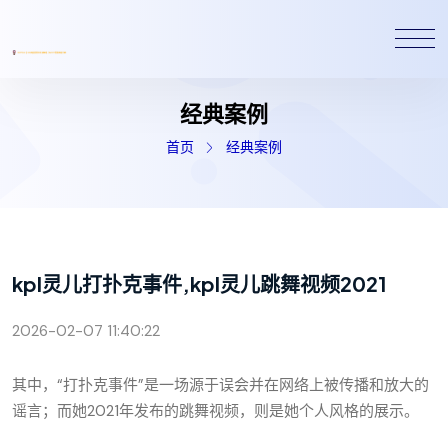
经典案例
首页
经典案例
kpl灵儿打扑克事件,kpl灵儿跳舞视频2021
2026-02-07 11:40:22
其中，“打扑克事件”是一场源于误会并在网络上被传播和放大的
谣言；而她2021年发布的跳舞视频，则是她个人风格的展示。