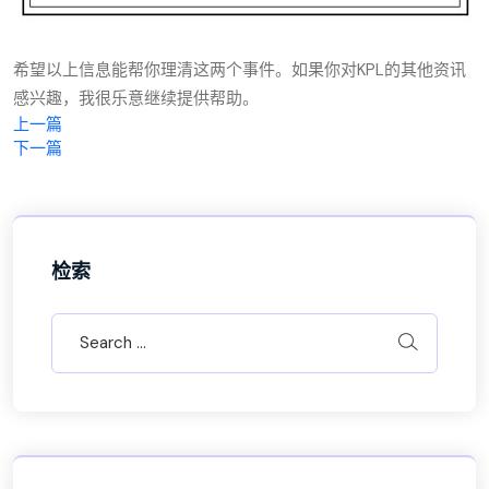
希望以上信息能帮你理清这两个事件。如果你对KPL的其他资讯
感兴趣，我很乐意继续提供帮助。
上一篇
下一篇
检索