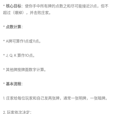
*
核心目标
：使你手中所有牌的点数之和尽可能接近21点，但不
超过（爆掉），并击败庄家。
*
点数计算
：
* A牌可算作1点或11点。
* J, Q, K 算作10点。
* 其他牌按牌面数字计算。
*
基本流程
：
1. 庄家给每位玩家和自己发两张牌，通常一张明牌，一张暗牌。
2. 玩家依次决定：