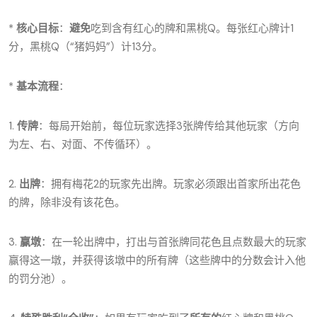
*
核心目标
：
避免
吃到含有红心的牌和黑桃Q。每张红心牌计1
分，黑桃Q（“猪妈妈”）计13分。
*
基本流程
：
1.
传牌
：每局开始前，每位玩家选择3张牌传给其他玩家（方向
为左、右、对面、不传循环）。
2.
出牌
：拥有梅花2的玩家先出牌。玩家必须跟出首家所出花色
的牌，除非没有该花色。
3.
赢墩
：在一轮出牌中，打出与首张牌同花色且点数最大的玩家
赢得这一墩，并获得该墩中的所有牌（这些牌中的分数会计入他
的罚分池）。