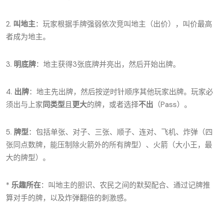
2.
叫地主
：玩家根据手牌强弱依次竞叫地主（出价），叫价最高
者成为地主。
3.
明底牌
：地主获得3张底牌并亮出，然后开始出牌。
4.
出牌
：地主先出牌，然后按逆时针顺序其他玩家出牌。玩家必
须出与上家
同类型
且
更大
的牌，或者选择
不出
（Pass）。
5.
牌型
：包括单张、对子、三张、顺子、连对、飞机、炸弹（四
张同点数牌，能压制除火箭外的所有牌型）、火箭（大小王，最
大的牌型）。
*
乐趣所在
：叫地主的胆识、农民之间的默契配合、通过记牌推
算对手的牌，以及炸弹翻倍的刺激感。