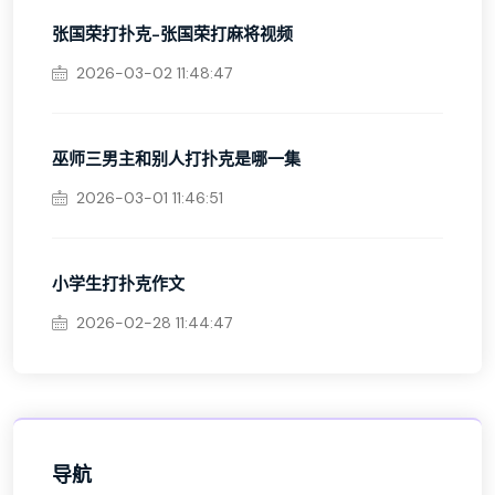
张国荣打扑克-张国荣打麻将视频
2026-03-02 11:48:47
巫师三男主和别人打扑克是哪一集
2026-03-01 11:46:51
小学生打扑克作文
2026-02-28 11:44:47
导航